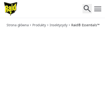
essentials-elektrofumigator-z-plynem-owadobojczym-prz
Strona główna
Produkty
Insektycydy
Raid® Essentials™ E