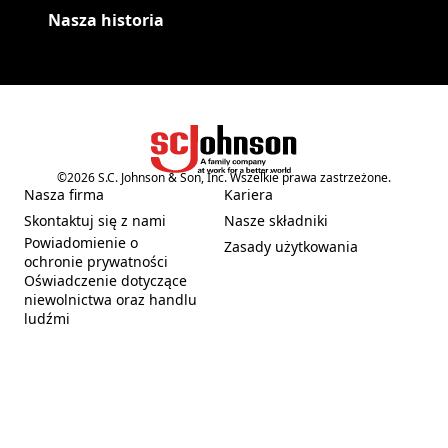
Nasza historia
©
2026
S.C. Johnson & Son, Inc. Wszelkie prawa zastrzeżone.
(Opens in a new tab)
Nasza firma
Kariera
(Opens in a new tab)
(Opens in a new tab)
Skontaktuj się z nami
Nasze składniki
(Opens in a new tab)
(Opens in a new tab)
Powiadomienie o
Zasady użytkowania
(Opens in a new tab)
(Opens in a new tab)
ochronie prywatności
Oświadczenie dotyczące
niewolnictwa oraz handlu
(Opens in a new tab)
ludźmi