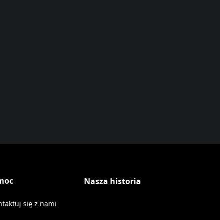
moc
Nasza historia
ntaktuj się z nami
ens in a new tab)