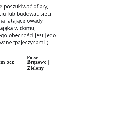
 poszukiwać ofiary,
ciu lub budować sieci
na latające owady.
pająka w domu,
ego obecności jest jego
(zwane “pajęczynami”)
Kolor
cm bez
Brązowe |
Zielony