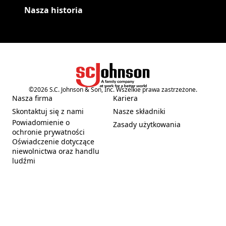
Nasza historia
©
2026
S.C. Johnson & Son, Inc. Wszelkie prawa zastrzeżone.
(Opens in a new tab)
Nasza firma
Kariera
(Opens in a new tab)
(Opens in a new tab)
Skontaktuj się z nami
Nasze składniki
(Opens in a new tab)
(Opens in a new tab)
Powiadomienie o
Zasady użytkowania
(Opens in a new tab)
(Opens in a new tab)
ochronie prywatności
Oświadczenie dotyczące
niewolnictwa oraz handlu
(Opens in a new tab)
ludźmi