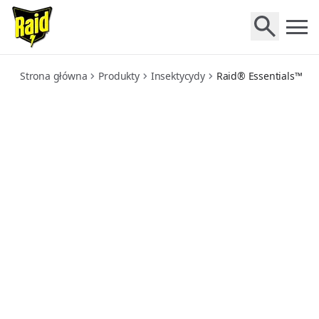
essentials-plyn-owadobojczy-przeciw-komarom
Strona główna
Produkty
Insektycydy
Raid® Essentials™ P