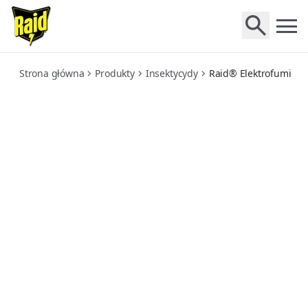
elektrofumigator-z-plynem-owadobojczym-przeciw-koma
Strona główna
Produkty
Insektycydy
Raid® Elektrofumiga