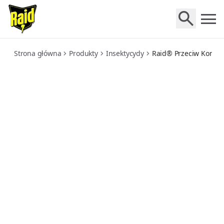
przeciw-komarom-bezzapachowy-wkladki-owadobojcze-do-
Strona główna
Produkty
Insektycydy
Raid® Przeciw Komaro