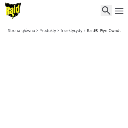
plyn-owadobojczy-przeciw-komarom-zapas-podwojny
Strona główna
Produkty
Insektycydy
Raid® Płyn Owadobój