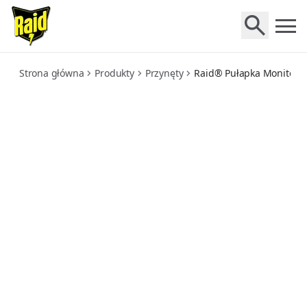
pulapka-monitorujaca-obecnosc-moli-spozywczych
Strona główna
Produkty
Przynęty
Raid® Pułapka Monitoru