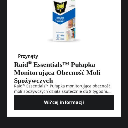
Przynęty
®
Raid
Essentials™ Pułapka
Monitorująca Obecność Moli
Spożywczych
®
Raid
Essentials™ Pułapka monitorująca obecność
moli spożywczych działa skutecznie do 8 tygodni.
Produkt przeznaczony jest do monitorowania
Wi?cej informacji
obecności moli spożywczych, które występują w
Raid® Essentials™ Pułapka M
miejscach przechowywania takich produktów jak:
kasze, płatki zbożowe, suszone owoce, orzechy,
nasiona, makarony, kakao, przyprawy, sucha karma
®
dla zwierząt. Raid
Essentials™ Pułapka