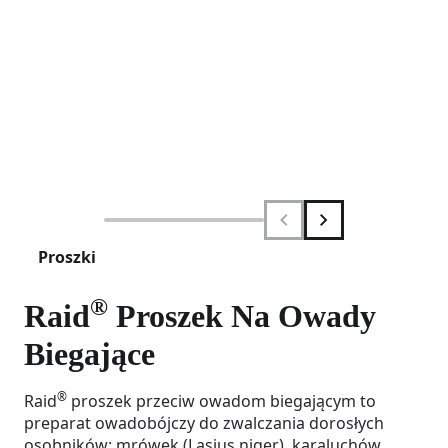
Proszki
®
Raid
Proszek Na Owady
Biegające
®
Raid
proszek przeciw owadom biegającym to
preparat owadobójczy do zwalczania dorosłych
osobników: mrówek (Lasius niger), karaluchów