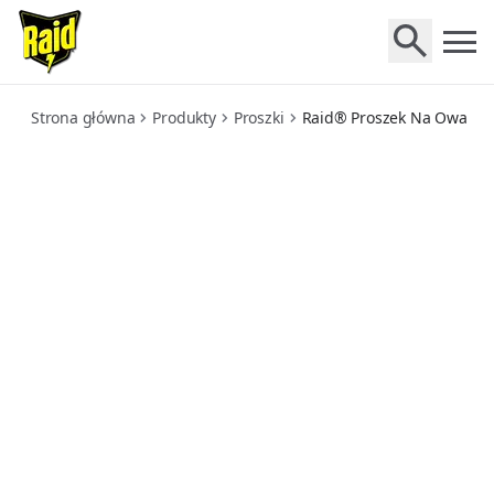
proszek-na-owady-biegajace
Strona główna
Produkty
Proszki
Raid® Proszek Na Owady 