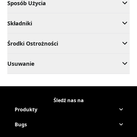
Sposób Użycia
Składniki
Środki Ostrożności
Usuwanie
Śledź nas na
Śledź Raid na,[object Object],
(Opens in a new tab)
Śledź Raid na,[object Object],
(Opens in a new tab)
Produkty
Bugs