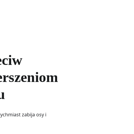
eciw
erszeniom
u
ychmiast zabija osy i