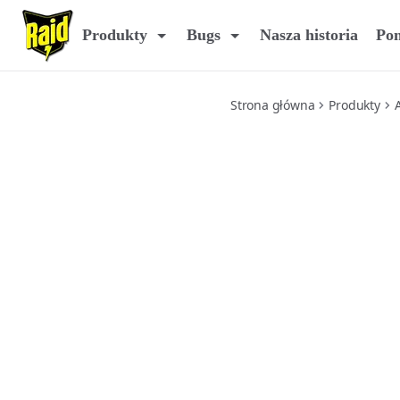
przeciw-osom-i-szerszeniom-w-aerozolu
Produkty
Bugs
Nasza historia
Po
Strona główna
Produkty