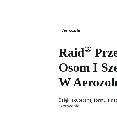
Aerozole
®
Raid
Prz
Osom I Sz
W Aerozol
Dzięki skutecznej formule nat
szerszenie.